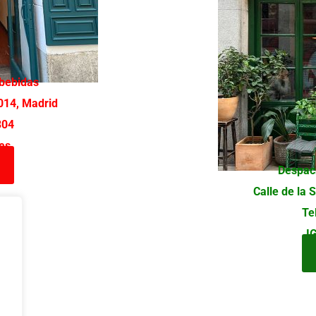
bebidas
8014, Madrid
304
es
Despac
Calle de la 
Te
I