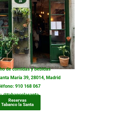
ho de comidas y bebidas
Santa María 39, 28014, Madrid
léfono: 910 168 067
G: @tabancolasanta
Reservas
Tabanco la Santa